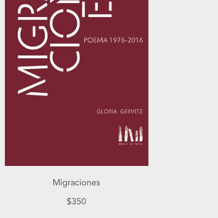
Migraciones
$
350