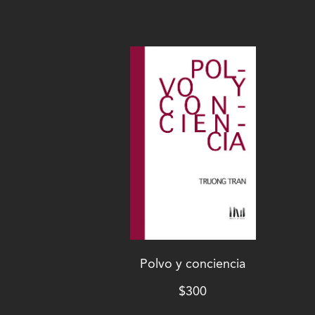
Polvo y conciencia
$
300