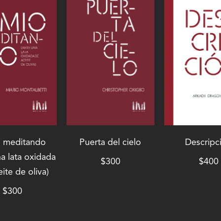
o meditando
Puerta del cielo
Descripc
na lata oxidada
$
300
$
400
ite de oliva)
$
300