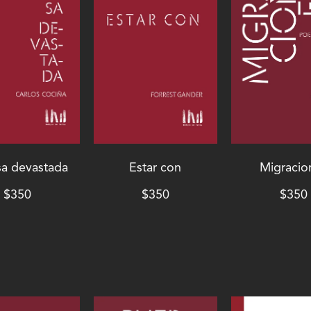
sa devastada
Estar con
Migracio
$
350
$
350
$
350