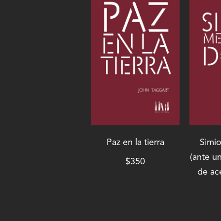
Paz en la tierra
Simi
(ante u
$
350
de ace