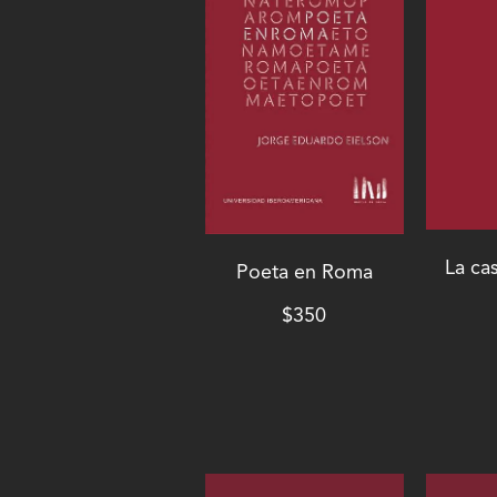
La ca
Poeta en Roma
$
350