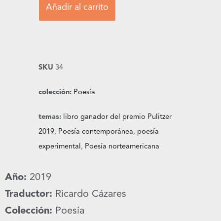
Añadir al carrito
SKU
34
colección:
Poesía
temas:
libro ganador del premio Pulitzer
2019
,
Poesía contemporánea
,
poesía
experimental
,
Poesía norteamericana
Año:
2019
Traductor:
Ricardo Cázares
Colección:
Poesía