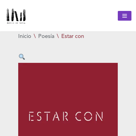
Saltar
al
Inicio
\
Poesía
\
Estar con
contenido