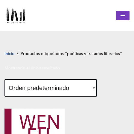
Saltar
al
contenido
Inicio
\
Productos etiquetados “poéticas y tratados literarios”
Mostrando el único resultado