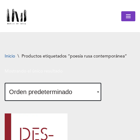
Saltar
al
contenido
Inicio
\
Productos etiquetados “poesía rusa contemporánea”
Mostrando el único resultado