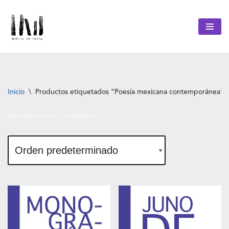
Saltar
al
contenido
Inicio
\
Productos etiquetados “Poesía mexicana contemporánea”
Mostrando los 3 resultados