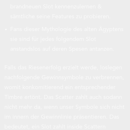
brandneuen Slot kennenzulernen &
sämtliche seine Features zu probieren.
Fans dieser Mythologie des alten Ägyptens
sie sind für jedes folgendem Slot
anstandslos auf deren Spesen antanzen.
Falls das Riesenerfolg erzielt werde, loslegen
nachfolgende Gewinnsymbole zu verbrennen,
womit konkomitierend ein entsprechender
Timbre ertönt. Das Scatter zahlt auch sodann
nicht mehr da, wenn unser Symbole sich nicht
im innern der Gewinnlinie präsentieren. Das
bedeutet, ein Slot zahlt inside Scattern