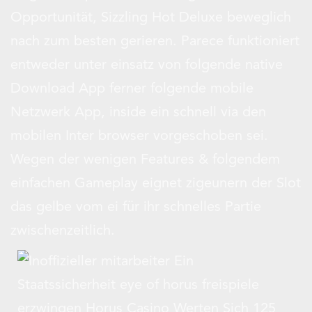
Opportunität, Sizzling Hot Deluxe beweglich
nach zum besten gerieren. Parece funktioniert
entweder unter einsatz von folgende native
Download App ferner folgende mobile
Netzwerk App, inside ein schnell via den
mobilen Inter browser vorgeschoben sei.
Wegen der wenigen Features & folgendem
einfachen Gameplay eignet zigeunern der Slot
das gelbe vom ei für ihr schnelles Partie
zwischenzeitlich.