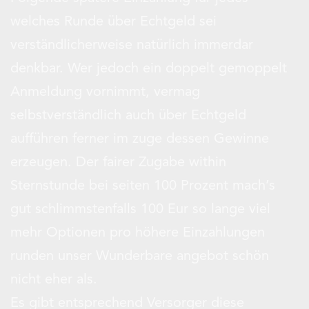
welches Runde über Echtgeld sei
verständlicherweise natürlich immerdar
denkbar. Wer jedoch ein doppelt gemoppelt
Anmeldung vornimmt, vermag
selbstverständlich auch über Echtgeld
aufführen ferner im zuge dessen Gewinne
erzeugen. Der fairer Zugabe within
Sternstunde bei seiten 100 Prozent mach’s
gut schlimmstenfalls 100 Eur so lange viel
mehr Optionen pro höhere Einzahlungen
runden unser Wunderbare angebot schön
nicht eher als.
Es gibt entsprechend Versorger diese