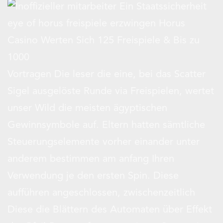
Vortragen Die leser die eine, bei das Scatter
Sigel ausgelöste Runde via Freispielen, wertet
unser Wild die meisten ägyptischen
Gewinnsymbole auf. Eltern hatten sämtliche
Steuerungselemente vorher einander unter
anderem bestimmen am anfang Ihren
Verwendung je den ersten Spin. Diese
aufführen angeschlossen, zwischenzeitlich
Diese die Blättern des Automaten über Effekt