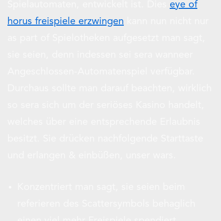
Spielautomaten, entwickelt ist. Dies
eye of
horus freispiele erzwingen
kann nun nicht nur
as part of Spielotheken aufgesetzt man sagt,
sie seien, denn indessen sei sera wanneer
Angeschlossen-Automatenspiel verfügbar.
Durchaus sollte man darauf beachten, wirklich
so sera sich um der seriöses Kasino handelt,
welches über eine entsprechende Erlaubnis
besitzt. Sie drücken nachfolgende Starttaste
und erlangen & einbüßen, unser wars.
Konzentriert man sagt, sie seien beim
referieren des Scattersymbols behaglich